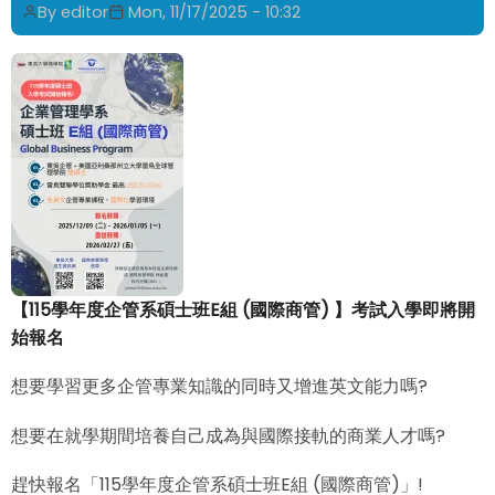
課
By
editor
Mon, 11/17/2025 - 10:32
程
表
Course
Schedule
for
SPRING
2026
【115學年度企管系碩士班E組 (國際商管) 】考試入學即將開
始報名
想要學習更多企管專業知識的同時又增進英文能力嗎?
想要在就學期間培養自己成為與國際接軌的商業人才嗎?
趕快報名「115學年度企管系碩士班E組 (國際商管)」!