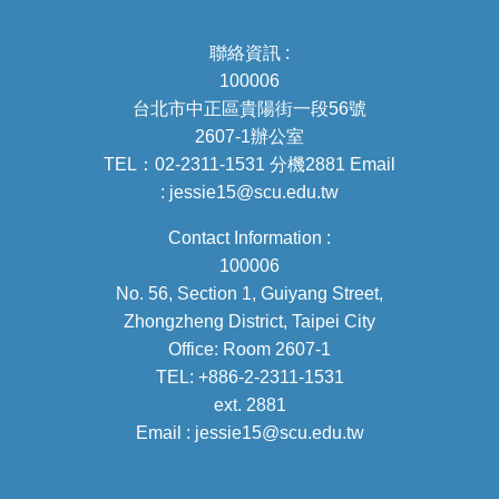
聯絡資訊 :
100006
台北市中正區貴陽街一段56號
2607-1辦公室
TEL：02-2311-1531 分機2881 Email
: jessie15@scu.edu.tw
Contact Information :
100006
No. 56, Section 1, Guiyang Street,
Zhongzheng District, Taipei City
Office: Room 2607-1
TEL: +886-2-2311-1531
ext. 2881
Email : jessie15@scu.edu.tw