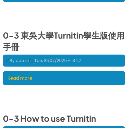
115
學
年
度
企
0-3 東吳大學Turnitin學生版使用
管
手冊
系
碩
士
By
admin
Tue, 10/07/2025 - 14:22
班
E
Read more
about
組
0-
(國
3
際
東
商
吳
管)
大
考
0-3 How to use Turnitin
學
試