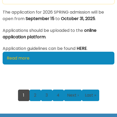
商
管)
The application for 2026 SPRING admission will be
甄
open from
September 15
to
October 31, 2025
.
試
報
Applications should be uploaded to the
online
名
application platform
.
資
Application guidelines can be found
HERE
.
訊
Read more
about
2026
SPRING
Admission
for
International
Pagination
Page
Page
Page
1
2
3
4
Next ›
Last »
Students
Current
Next
Last
page
page
page