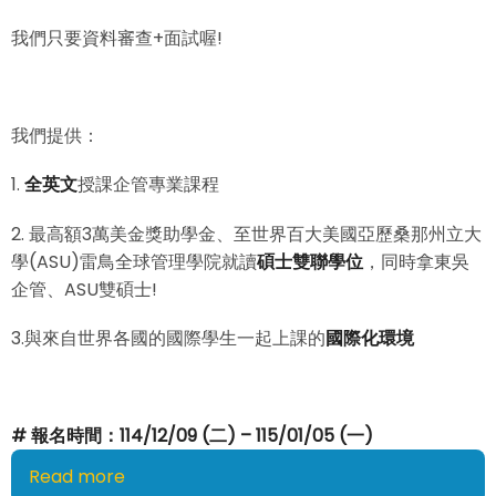
我們只要資料審查+面試喔!
我們提供：
1.
全英文
授課企管專業課程
2. 最高額3萬美金獎助學金、至世界百大美國亞歷桑那州立大
學(ASU)雷鳥全球管理學院就讀
碩士雙聯學位
，同時拿東吳
企管、ASU雙碩士!
3.與來自世界各國的國際學生一起上課的
國際化環境
# 報名時間：114/12/09 (二) – 115/01/05 (一)
Read more
about