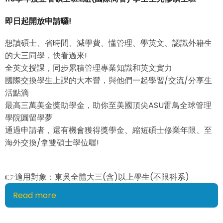
即日起開放申請囉!
想讀碩士、省時間、減學費、懂管理、學英文、認識外籍生
的大三同學，快看過來!
全英文授課，同步累積管理專業知識和英文實力
國際交換學生上課的大本營，與他們一起學習/交流/分享生
活點滴
最高三萬美金獎助學金，助你至美國頂尖ASU雷鳥全球管理
學院圓留學夢
通過申請者，還有機會獲得獎學金、縮短碩士修業年限、至
海外交換/拿雙碩士學位喔!
👉適用對象：東吳全體大三(含)以上學生(不限科系)
Read more
about
115
學