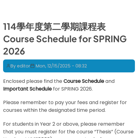
年
度
企
114學年度第二學期課程表
管
Course Schedule for SPRING
碩
士
2026
班
E
By
editor
Mon, 12/15/2025 - 08:32
組
(國
Enclosed please find the
Course Schedule
and
際
Important Schedule
for SPRING 2026.
商
管)
Please remember to pay your fees and register for
學
courses within the designated time period.
士
生
For students in Year 2 or above, please remember
先
that you must register for the course “Thesis” (Course
修