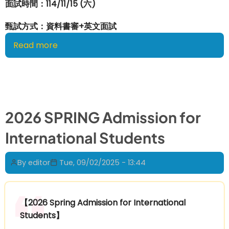
面試時間：114/11/15 (六)
甄試方式：資料書審+英文面試
Read more
about
115
學
年
度
企
2026 SPRING Admission for
管
International Students
系
碩
士
By
editor
Tue, 09/02/2025 - 13:44
班
乙
組
【2026 Spring Admission for International
(國
Students】
際