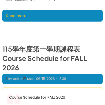
Read more
about
115
學
年
度
碩
115學年度第一學期課程表
士
Course Schedule for FALL
班
新
2026
生
入
By
editor
Mon, 06/15/2026 - 13:36
學
及
選
Course Schedule for FALL 2026
課
須