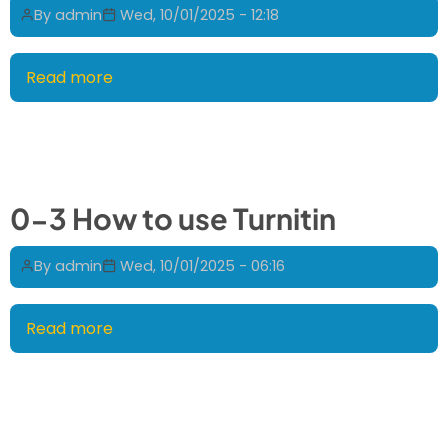
Turnitin
入
By
admin
Wed, 10/01/2025 - 12:18
學
學
生
報
版
Read more
about
名
使
0-
資
用
3
訊
手
How
冊
to
use
0-3 How to use Turnitin
Turnitin
By
admin
Wed, 10/01/2025 - 06:16
Read more
about
0-
3
How
to