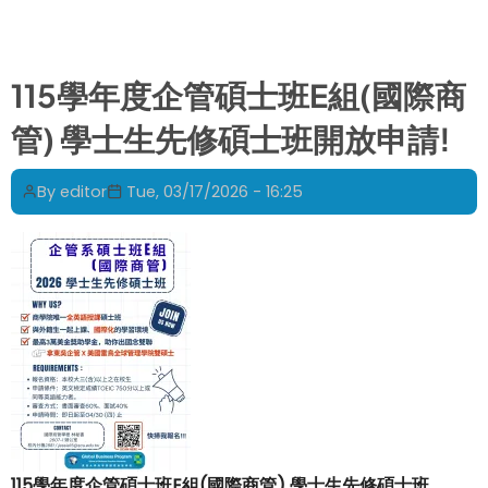
年
度
第
115學年度企管碩士班E組(國際商
一
管) 學士生先修碩士班開放申請!
學
期
課
By
editor
Tue, 03/17/2026 - 16:25
程
表
Course
Schedule
for
FALL
2026
115學年度企管碩士班E組(國際商管) 學士生先修碩士班