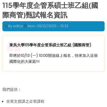
use
115學年度企管系碩士班乙組(國
Turnitin
際商管)甄試報名資訊
By
editor
Mon, 09/22/2025 - 15:32
東吳大學115學年度企管系碩士班乙組 (國際商管)
即將於10/13 (一) 10:00開放線上報名，快來加入這個
國際化的大家庭!!!
我們提供：
全英文授課之企管課程