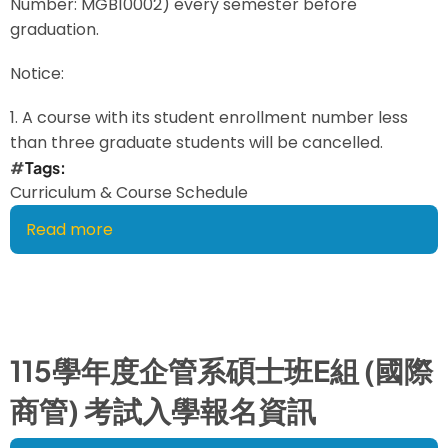
Number: MGB10002) every semester before
碩
graduation.
士
班
Notice:
開
1. A course with its student enrollment number less
放
than three graduate students will be cancelled.
申
Tags
請!
Curriculum & Course Schedule
Read more
about
114
學
年
度
第
115學年度企管系碩士班E組 (國際
二
商管) 考試入學報名資訊
學
期