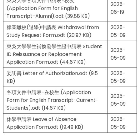
東吳大學各項文件申請表-校友
2025-
(Application Form for English
06-19
Transcript-Alumni).odt
(39.88 KB)
肄業離校(退學)申請表 Withdrawal from
2025-
Study Request Form.odt
(20.97 KB)
05-09
東吳大學學生補換發學生證申請表 Student
2025-
ID Reissuance or Replacement
05-09
Application Form.odt
(44.67 KB)
委託書 Letter of Authorization.odt
(9.5
2025-
KB)
05-09
各項文件申請表-在校生 (Application
2025-
Form for English Transcript-Current
05-09
Students).odt
(14.67 KB)
休學申請表 Leave of Absence
2025-
Application Form.odt
(19.49 KB)
05-09