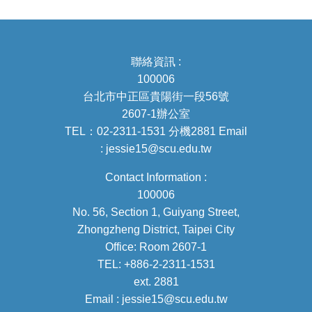
聯絡資訊 :
100006
台北市中正區貴陽街一段56號
2607-1辦公室
TEL：02-2311-1531 分機2881 Email
: jessie15@scu.edu.tw
Contact Information :
100006
No. 56, Section 1, Guiyang Street,
Zhongzheng District, Taipei City
Office: Room 2607-1
TEL: +886-2-2311-1531
ext. 2881
Email : jessie15@scu.edu.tw