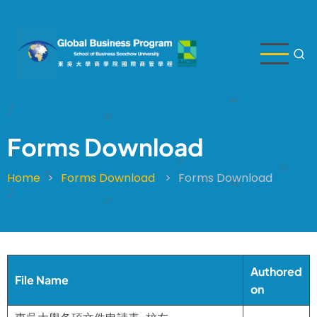
Skip
to
main
content
Forms Download
Home
Forms Download
Forms Download
Breadcrumb
Authored
File Name
on