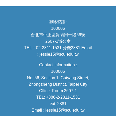
聯絡資訊 :
100006
台北市中正區貴陽街一段56號
2607-1辦公室
TEL：02-2311-1531 分機2881 Email
: jessie15@scu.edu.tw
Contact Information :
100006
No. 56, Section 1, Guiyang Street,
Zhongzheng District, Taipei City
Office: Room 2607-1
TEL: +886-2-2311-1531
ext. 2881
Email : jessie15@scu.edu.tw